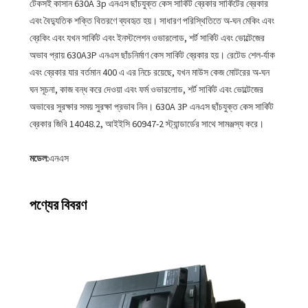
টেকসই কাসান 630A 3p এনএস ছাঁচযুক্ত কেস সার্কিট ব্রেকার সার্কিটের ব্রেকার
এবং বৈদ্যুতিক শক্তি বিতরণে ব্যবহৃত হয়। সাধারণ পরিস্থিতিতে অ-ঘন মেকিং এবং
ব্রেকিং এবং যখন সার্কিট এবং ইনস্টলেশন ওভারলোড, শর্ট সার্কিট এবং ভোল্টেজের
অভাব প্রায় 630A3P এনএস ছাঁচনির্মাণ কেস সার্কিট ব্রেকার হয়। রেটেড শেল-র্যাক
এবং ব্রেকার যার বর্তমান 400 এ এর ​​নিচে রয়েছে, যখন মাউস কেজ মোটরের অ-ঘন
ঘন সূচনা, কাজ বন্ধ করে দেওয়া এবং ফর্ম ওভারলোড, শর্ট সার্কিট এবং ভোল্টেজের
অভাবের সুরক্ষার সময় সুরক্ষা প্রভাব নিন। 630A 3P এনএস ছাঁচযুক্ত কেস সার্কিট
ব্রেকার জিবি 14048.2, আইইসি 60947-2 স্ট্যান্ডার্ডের সাথে সামঞ্জস্য করে।
মডেল:
এনএস
পণ্যের বিবরণ