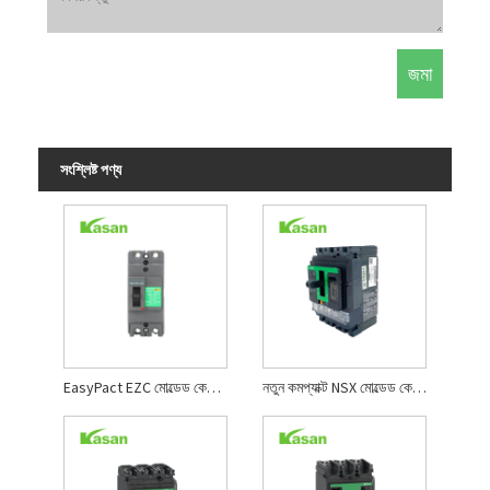
সংশ্লিষ্ট পণ্য
EasyPact EZC মোল্ডেড কেস সার্কিট ব্রেকার MCCB
নতুন কমপ্যাক্ট NSX মোল্ডেড কেস সার্কিট ব্রেকার NSX250F MCCB