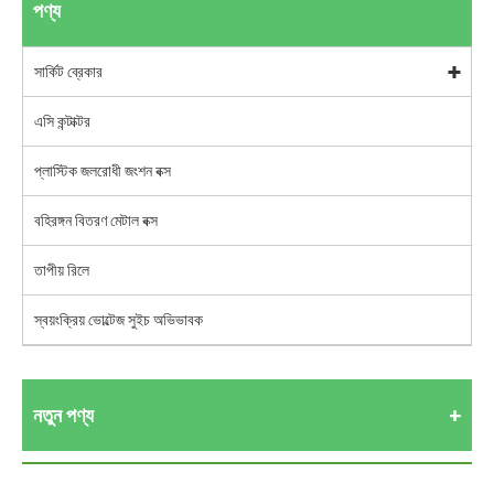
পণ্য
সার্কিট ব্রেকার
এসি কন্টাক্টর
প্লাস্টিক জলরোধী জংশন বক্স
বহিরঙ্গন বিতরণ মেটাল বক্স
তাপীয় রিলে
স্বয়ংক্রিয় ভোল্টেজ সুইচ অভিভাবক
নতুন পণ্য