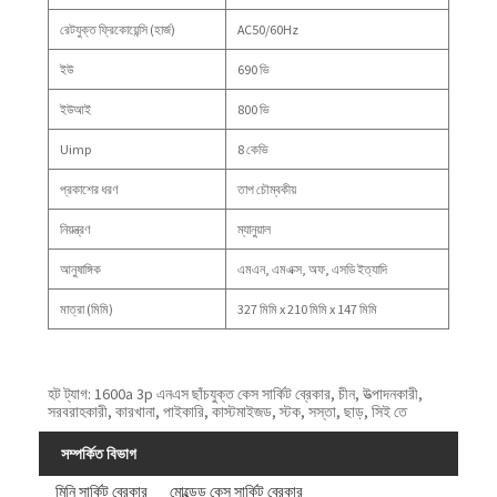
রেটযুক্ত ফ্রিকোয়েন্সি (হার্জ)
AC50/60Hz
ইউ
690 ভি
ইউআই
800 ভি
Uimp
8 কেভি
প্রকাশের ধরণ
তাপ চৌম্বকীয়
নিয়ন্ত্রণ
ম্যানুয়াল
আনুষাঙ্গিক
এমএন, এমএক্স, অফ, এসডি ইত্যাদি
মাত্রা (মিমি)
327 মিমি x 210 মিমি x 147 মিমি
হট ট্যাগ: 1600a 3p এনএস ছাঁচযুক্ত কেস সার্কিট ব্রেকার, চীন, উত্পাদনকারী,
সরবরাহকারী, কারখানা, পাইকারি, কাস্টমাইজড, স্টক, সস্তা, ছাড়, সিই তে
সম্পর্কিত বিভাগ
মিনি সার্কিট ব্রেকার
মোল্ডেড কেস সার্কিট ব্রেকার