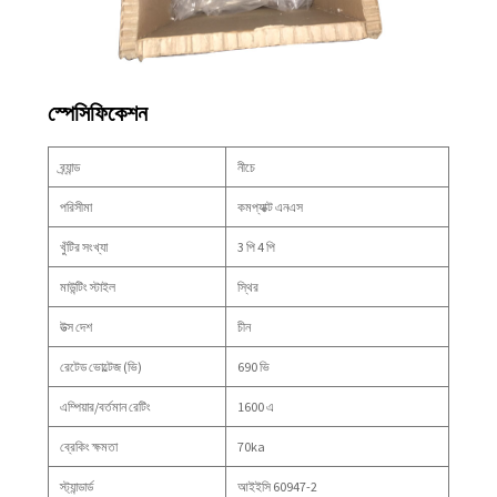
স্পেসিফিকেশন
ব্র্যান্ড
নীচে
পরিসীমা
কমপ্যাক্ট এনএস
খুঁটির সংখ্যা
3 পি 4 পি
মাউন্টিং স্টাইল
স্থির
উত্স দেশ
চীন
রেটেড ভোল্টেজ (ভি)
690 ভি
এম্পিয়ার/বর্তমান রেটিং
1600 এ
ব্রেকিং ক্ষমতা
70ka
স্ট্যান্ডার্ড
আইইসি 60947-2