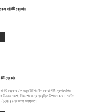
েস সার্কিট ব্রেকার
িট ব্রেকার
্কিট ব্রেকার হ'ল নতুন টাইপহাইগ কোয়ালিটি ব্রেকারগুলির
িক উন্নত নকশা, বিকাশের জন্য প্রযুক্তি উত্পাদন করে। রেটেড
z (60Hz) এর জন্য উপযুক্ত।