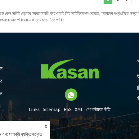
ল্ডেড কেস সার্কিট ব্রেকার সরবরাহকারী৷ কারখানাটি সিই সার্টিফিকেশন পেয়েছে, আমাদের পণ্যগুলিতে সস
নাকে ভাল পরিষেবা এবং মূল্য ছাড় দিতে পারি।
য
াল
ের
িন
ব।
Links
Sitemap
RSS
XML
গোপনীয়তা নীতি
X
 এবং সামগ্রী ব্যক্তিগতকৃত