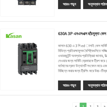
আরও পড়ুন
অনুসন্ধান পাঠান
630A 3P এনএসএক্স ছাঁচযুক্ত কেস সা
কাসান 630 এ 3 পি ed ালাই কেস সার্কিট ব
বিভিন্ন প্রতিরক্ষামূলক বৈশিষ্ট্যগুলিতে
ওভারকন্টেন্ট অবস্থার প্রতিক্রিয়া জানায়,
দেওয়ার জন্য সার্কিট ব্রেকারকে ট্রিপ ক
বর্তমানের দ্রুত উত্থানটি সংবেদন করে এব
বিচ্ছিন্ন করার জন্য ট্রিপিং করে উচ্চ-তীব্রত
আরও পড়ুন
অনুসন্ধান পাঠান
<
1
2
3
>