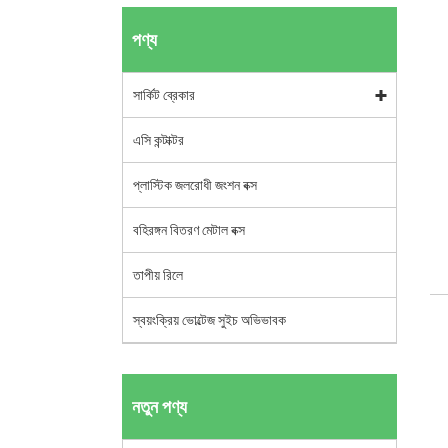
পণ্য
সার্কিট ব্রেকার
এসি কন্টাক্টর
প্লাস্টিক জলরোধী জংশন বক্স
বহিরঙ্গন বিতরণ মেটাল বক্স
তাপীয় রিলে
স্বয়ংক্রিয় ভোল্টেজ সুইচ অভিভাবক
নতুন পণ্য