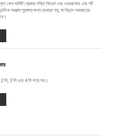
ক্ত কেস সার্কিট ব্রেকার শক্তি বিতরণ এবং ওভারলোড এবং শর্ট
্যুতিক সরঞ্জাম সুরক্ষার জন্য ব্যবহৃত হয়, যা বিদ্যুৎ সরবরাহের
রবে।
কার
2 পি, 3 পি এবং 4 পি পণ্য সহ।