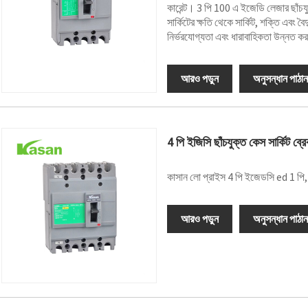
কারেন্ট। 3 পি 100 এ ইজেডি লেজার ছাঁচযু
সার্কিটের ক্ষতি থেকে সার্কিট, শক্তি এবং বৈদ
নির্ভরযোগ্যতা এবং ধারাবাহিকতা উন্নত ক
আরও পড়ুন
অনুসন্ধান পাঠান
4 পি ইজিসি ছাঁচযুক্ত কেস সার্কিট ব্রে
কাসান লো প্রাইস 4 পি ইজেডসি ed 1 পি, 
আরও পড়ুন
অনুসন্ধান পাঠান