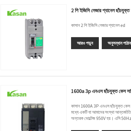
2 পি ইজিসি লেজার প্যানেল ছাঁচযুক্ত ক
কাসান 2 পি ইজিসি লেজার প্যানেল ed
আরও পড়ুন
অনুসন্ধান পাঠান
1600a 3p এনএস ছাঁচযুক্ত কেস সার্ক
কাসান 1600A 3P এনএস ছাঁচযুক্ত কেস সার
মধ্যে একটি যা আমাদের সংস্থা আন্তর্জাত
অন্তরক ভোল্টেজ 950V হয়। এসি 50H