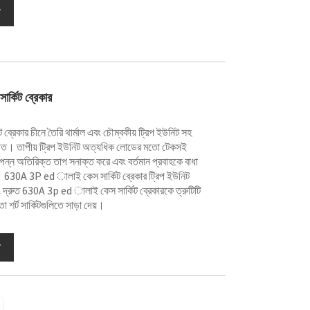
র্কিট ব্রেকার
্রেকার চীনে তৈরি থার্মাল এবং চৌম্বকীয় ট্রিপ ইউনিট সহ
 সজ্জিত। তাপীয় ট্রিপ ইউনিট অত্যধিক লোডের মতো টেকসই
 উত্পন্ন অতিরিক্ত তাপ সনাক্ত করে এবং বর্তমান প্রবাহকে বাধা
রে। 630A 3P ed ালাই কেস সার্কিট ব্রেকার ট্রিপ ইউনিট
ং দ্রুত 630A 3p ed ালাই কেস সার্কিট ব্রেকারকে ত্রুটিটি
া শর্ট সার্কিটগুলিতে সাড়া দেয়।