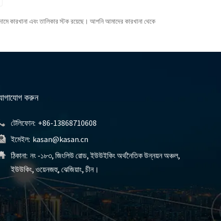
্তা দামে কারখানা এবং তালিকার স্টক রয়েছে। আপনি আমাদের কারখানা থেকে
োগাযোগ করুন
টেলিফোন:
+86-13868710608
ইমেইল:
kasan@kasan.cn
ঠিকানা:
নং -১৮৩, জিংলিউ রোড, ইউউইকিং অর্থনৈতিক উন্নয়ন অঞ্চল,
ইউউকিং, ওয়েনজহু, ঝেজিয়াং, চীন।